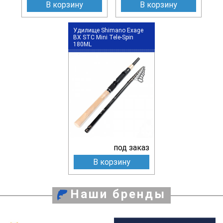
В корзину
В корзину
Удилище Shimano Exage
BX STC Mini Tele-Spin
180ML
под заказ
В корзину
Наши бренды