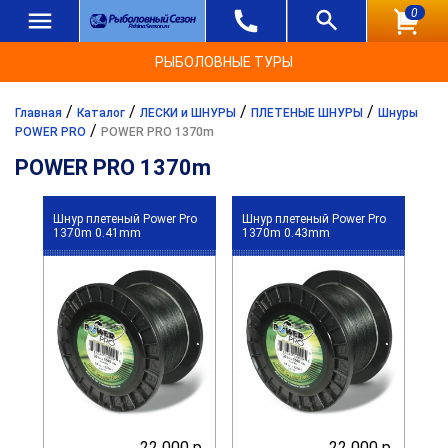
0
РЫБОЛОВНЫЕ ТУРЫ
/
/
/
/
Главная
Каталог
ЛЕСКИ и ШНУРЫ
ПЛЕТЕНЫЕ ШНУРЫ
Шнуры
/
POWER PRO
POWER PRO 1370m
POWER PRO 1370m
Шнур плетеный Power Pro
Шнур плетеный Power Pro
1370m 0.41mm
1370m 0.43mm
22 000 р.
22 000 р.