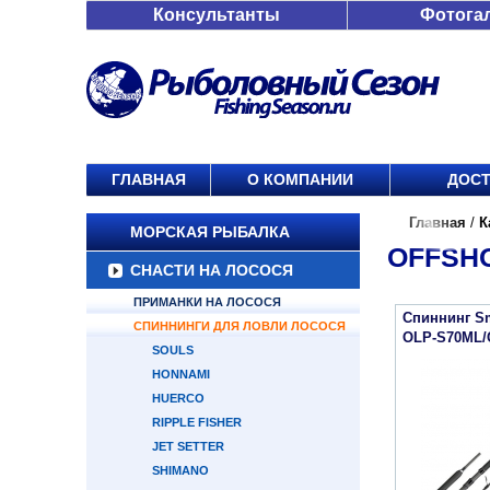
Консультанты
Фотога
ГЛАВНАЯ
О КОМПАНИИ
ДОСТ
Главная
/
К
МОРСКАЯ РЫБАЛКА
OFFSHO
СНАСТИ НА ЛОСОСЯ
ПРИМАНКИ НА ЛОСОСЯ
Спиннинг Sm
СПИННИНГИ ДЛЯ ЛОВЛИ ЛОСОСЯ
OLP-S70ML/
SOULS
HONNAMI
HUERCO
RIPPLE FISHER
JET SETTER
SHIMANO