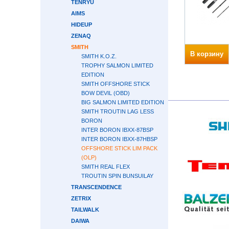
TENRYU
AIMS
HIDEUP
ZENAQ
SMITH
В корзину
SMITH K.O.Z.
TROPHY SALMON LIMITED
EDITION
SMITH OFFSHORE STICK
BOW DEVIL (OBD)
BIG SALMON LIMITED EDITION
SMITH TROUTIN LAG LESS
BORON
INTER BORON IBXX-87BSP
INTER BORON IBXX-87HBSP
OFFSHORE STICK LIM PACK
(OLP)
SMITH REAL FLEX
TROUTIN SPIN BUNSUILAY
TRANSCENDENCE
ZETRIX
TAILWALK
DAIWA