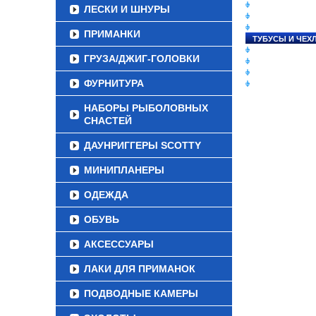
СНАСТИ НА ЛО
ЛЕСКИ И ШНУРЫ
КАТУШКИ
УДИЛИЩА
ПРИМАНКИ
ТУБУСЫ И ЧЕХ
ЛЕСКИ И ШНУР
ГРУЗА/ДЖИГ-ГОЛОВКИ
ПРИМАНКИ
ГРУЗА/ДЖИГ-Г
ФУРНИТУРА
ФУРНИТУРА
НАБОРЫ РЫБОЛОВНЫХ
СНАСТЕЙ
ДАУНРИГГЕРЫ SCOTTY
МИНИПЛАНЕРЫ
ОДЕЖДА
ОБУВЬ
АКСЕССУАРЫ
ЛАКИ ДЛЯ ПРИМАНОК
ПОДВОДНЫЕ КАМЕРЫ