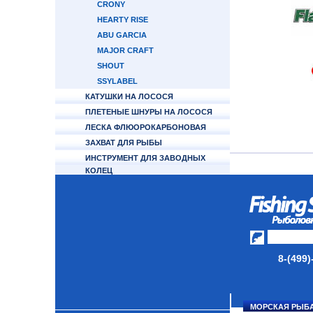
CRONY
HEARTY RISE
ABU GARCIA
MAJOR CRAFT
SHOUT
SSYLABEL
КАТУШКИ НА ЛОСОСЯ
ПЛЕТЕНЫЕ ШНУРЫ НА ЛОСОСЯ
ЛЕСКА ФЛЮОРОКАРБОНОВАЯ
ЗАХВАТ ДЛЯ РЫБЫ
ИНСТРУМЕНТ ДЛЯ ЗАВОДНЫХ
КОЛЕЦ
ФУРНИТУРА
ТУБУСЫ И ЧЕХЛЫ ДЛЯ УДИЛИЩ
НАКОМАРНИКИ/МАСКИ
ЗАЩИТНЫЕ
КАТУШКИ
8-(499)
УДИЛИЩА
ТУБУСЫ И ЧЕХЛЫ
МОРСКАЯ РЫБ