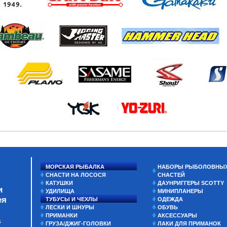
МОРСКАЯ РЫБАЛКА
НАБОРЫ РЫБОЛОВНЫ
СНАСТИ НА ЛОСОСЯ
СНАСТЕЙ
КАТУШКИ
ДАУНРИГГЕРЫ SCOTTY
и
УДИЛИЩА
МИНИПЛАНЕРЫ
ея
ТУБУСЫ И ЧЕХЛЫ
ОДЕЖДА
ЛЕСКИ И ШНУРЫ
ОБУВЬ
ПРИМАНКИ
АКСЕССУАРЫ
а
ГРУЗА/ДЖИГ-ГОЛОВКИ
ЛАКИ ДЛЯ ПРИМАНОК