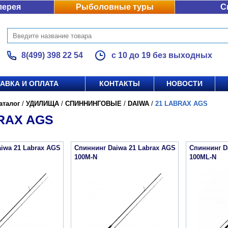
лерея
Рыболовные туры
С
8(499) 398 22 54
с 10 до 19 без выходных
АВКА И ОПЛАТА
КОНТАКТЫ
НОВОСТИ
аталог
/
УДИЛИЩА
/
СПИННИНГОВЫЕ
/
DAIWA
/
21 LABRAX AGS
RAX AGS
iwa 21 Labrax AGS
Спиннинг Daiwa 21 Labrax AGS
Спиннинг D
100M-N
100ML-N