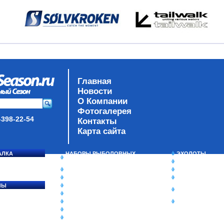
Главная
Новости
О Компании
Фотогалерея
-398-22-54
Контакты
Карта сайта
АЛКА
НАБОРЫ РЫБОЛОВНЫХ
ЭХОЛОТЫ
СОСЯ
СНАСТЕЙ
ЗИМНЯЯ РЫБАЛ
ДАУНРИГГЕРЫ SCOTTY
СУМКИ/РЮКЗАК
МИНИПЛАНЕРЫ
ЯЩИКИ/КОРОБК
ЛЫ
ОДЕЖДА
ИЗОТЕРМИЧЕСК
Ы
ОБУВЬ
КОНТЕЙНЕРЫ
АКСЕССУАРЫ
ОЧКИ
ОЛОВКИ
ЛАКИ ДЛЯ ПРИМАНОК
ПОДВОДНЫЕ КАМЕРЫ