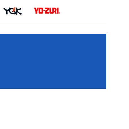
КА
И
И
ИЕ