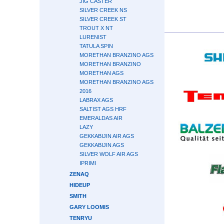
JIG CASTER
SILVER CREEK NS
SILVER CREEK ST
TROUT X NT
LURENIST
TATULA SPIN
MORETHAN BRANZINO AGS
MORETHAN BRANZINO
MORETHAN AGS
MORETHAN BRANZINO AGS
2016
LABRAX AGS
SALTIST AGS HRF
EMERALDAS AIR
LAZY
GEKKABIJIN AIR AGS
GEKKABIJIN AGS
SILVER WOLF AIR AGS
IPRIMI
ZENAQ
HIDEUP
SMITH
GARY LOOMIS
TENRYU