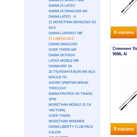
DAIWA 25 MORETHAN
DAIWA 25 LATEO
DAIWA 24 DRAGGER MX
DAIWA LATEO・K
21 MORETHAN BRANZINO EX
AGS
В корзину
DAIWA LURENIST MB
21 LABRAX AGS
DAIWA SWAGGER
Спиннинг Da
OVER THERE AIR
90ML-N
DAIWA SKYHIGH
LATEO MOBILE MB
DAIWA HRF SX
20 TSUKISHITA BIJIN AIR AGS
60XULB-TR
SHORE SPARTAN BREAK
THROUGH
DAIWA PROREX XR TRAVEL
SPIN
MORETHAN MOBILE (5-ТИ
ЧАСТНИК)
OVER THERE
MORETHAN WISEMEN
DAIWA LIBERTY CLUB PACK
В корзину
CALDIA