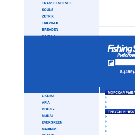
TRANSCENDENCE
SOULS
ZETRIX
TAILWALK
BREADEN
RAPALA
HEARTY RISE
CRONY
GRAPHITELEADER
CRAZY FISH
ABU GARCIA
8-(499)
MAJOR CRAFT
GAMAKATSU
TRAVEL GEAR
МОРСКАЯ РЫБ
OKUMA
СНАСТИ НА ЛО
КАТУШКИ
APIA
УДИЛИЩА
BOGGY
ТУБУСЫ И ЧЕХ
MUKAI
ЛЕСКИ И ШНУР
ПРИМАНКИ
EVERGREEN
ГРУЗА/ДЖИГ-Г
MAXIMUS
ФУРНИТУРА