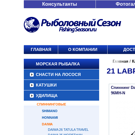
Консультанты
Фотога
ГЛАВНАЯ
О КОМПАНИИ
ДОСТ
Главная
/
К
МОРСКАЯ РЫБАЛКА
21 LAB
СНАСТИ НА ЛОСОСЯ
КАТУШКИ
Спиннинг Da
96MH-N
УДИЛИЩА
СПИННИНГОВЫЕ
SHIMANO
HONNAMI
DAIWA
DAIWA 26 TATULA TRAVEL