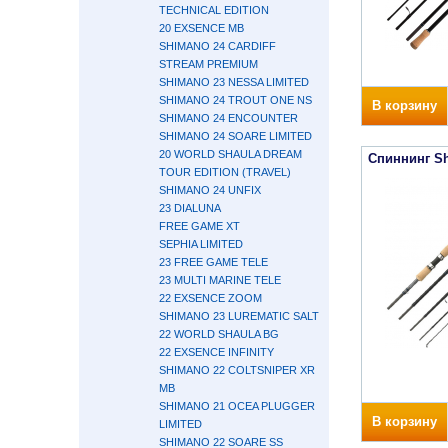
TECHNICAL EDITION
20 EXSENCE MB
SHIMANO 24 CARDIFF
STREAM PREMIUM
SHIMANO 23 NESSA LIMITED
SHIMANO 24 TROUT ONE NS
В корзину
SHIMANO 24 ENCOUNTER
SHIMANO 24 SOARE LIMITED
20 WORLD SHAULA DREAM
Спиннинг S
TOUR EDITION (TRAVEL)
SHIMANO 24 UNFIX
23 DIALUNA
FREE GAME XT
SEPHIA LIMITED
23 FREE GAME TELE
23 MULTI MARINE TELE
22 EXSENCE ZOOM
SHIMANO 23 LUREMATIC SALT
22 WORLD SHAULA BG
22 EXSENCE INFINITY
SHIMANO 22 COLTSNIPER XR
MB
SHIMANO 21 OCEA PLUGGER
В корзину
LIMITED
SHIMANO 22 SOARE SS