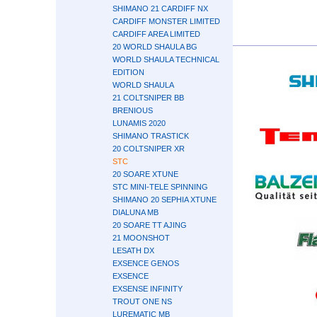
SHIMANO 21 CARDIFF NX
CARDIFF MONSTER LIMITED
CARDIFF AREA LIMITED
20 WORLD SHAULA BG
WORLD SHAULA TECHNICAL
EDITION
WORLD SHAULA
21 COLTSNIPER BB
BRENIOUS
LUNAMIS 2020
SHIMANO TRASTICK
20 COLTSNIPER XR
STC
20 SOARE XTUNE
STC MINI-TELE SPINNING
SHIMANO 20 SEPHIA XTUNE
DIALUNA MB
20 SOARE TT AJING
21 MOONSHOT
LESATH DX
EXSENCE GENOS
EXSENCE
EXSENSE INFINITY
TROUT ONE NS
LUREMATIC MB