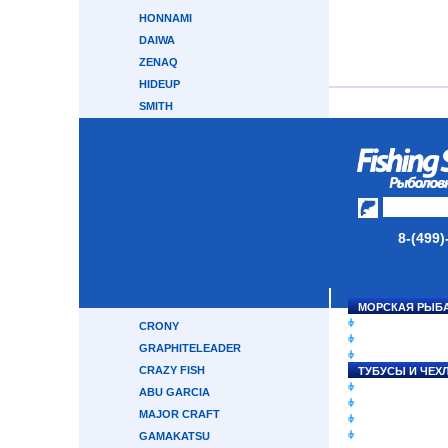
HONNAMI
DAIWA
ZENAQ
HIDEUP
SMITH
GARY LOOMIS
TENRYU
TRANSCENDENCE
SOULS
ZETRIX
8-(499)
TAILWALK
BREADEN
RAPALA
HEARTY RISE
МОРСКАЯ РЫБ
СНАСТИ НА ЛО
CRONY
КАТУШКИ
GRAPHITELEADER
УДИЛИЩА
CRAZY FISH
ТУБУСЫ И ЧЕХ
ЛЕСКИ И ШНУР
ABU GARCIA
ПРИМАНКИ
MAJOR CRAFT
ГРУЗА/ДЖИГ-Г
ФУРНИТУРА
GAMAKATSU