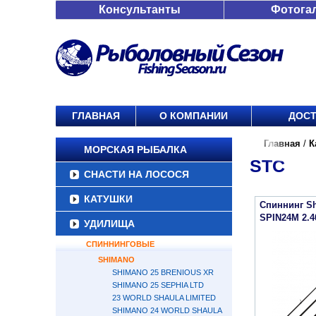
Консультанты
Фотога
ГЛАВНАЯ
О КОМПАНИИ
ДОСТ
Главная
/
К
МОРСКАЯ РЫБАЛКА
STC
СНАСТИ НА ЛОСОСЯ
КАТУШКИ
Спиннинг S
SPIN24M 2.4
УДИЛИЩА
СПИННИНГОВЫЕ
SHIMANO
SHIMANO 25 BRENIOUS XR
SHIMANO 25 SEPHIA LTD
23 WORLD SHAULA LIMITED
SHIMANO 24 WORLD SHAULA