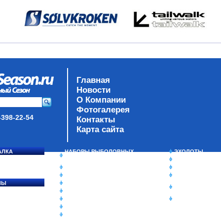
Главная
Новости
О Компании
Фотогалерея
-398-22-54
Контакты
Карта сайта
АЛКА
НАБОРЫ РЫБОЛОВНЫХ
ЭХОЛОТЫ
СОСЯ
СНАСТЕЙ
ЗИМНЯЯ РЫБАЛ
ДАУНРИГГЕРЫ SCOTTY
СУМКИ/РЮКЗАК
МИНИПЛАНЕРЫ
ЯЩИКИ/КОРОБК
ЛЫ
ОДЕЖДА
ИЗОТЕРМИЧЕСК
Ы
ОБУВЬ
КОНТЕЙНЕРЫ
АКСЕССУАРЫ
ОЧКИ
ОЛОВКИ
ЛАКИ ДЛЯ ПРИМАНОК
ПОДВОДНЫЕ КАМЕРЫ