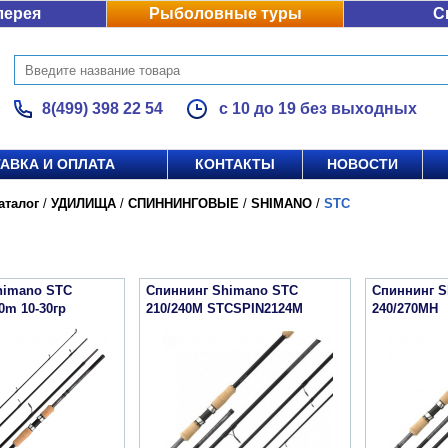
лерея
Рыболовные туры
С
8(499) 398 22 54
с 10 до 19 без выходных
АВКА И ОПЛАТА
КОНТАКТЫ
НОВОСТИ
аталог
/
УДИЛИЩА
/
СПИННИНГОВЫЕ
/
SHIMANO
/
STC
himano STC
Спиннинг Shimano STC
Спиннинг S
0m 10-30гр
210/240M STCSPIN2124M
240/270MH