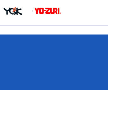
КА
И
И
ИЕ