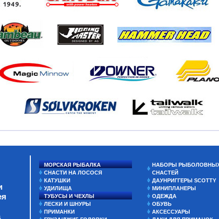
МОРСКАЯ РЫБАЛКА
НАБОРЫ РЫБОЛОВНЫ
СНАСТИ НА ЛОСОСЯ
СНАСТЕЙ
КАТУШКИ
ДАУНРИГГЕРЫ SCOTTY
и
УДИЛИЩА
МИНИПЛАНЕРЫ
ея
ТУБУСЫ И ЧЕХЛЫ
ОДЕЖДА
ЛЕСКИ И ШНУРЫ
ОБУВЬ
ПРИМАНКИ
АКСЕССУАРЫ
а