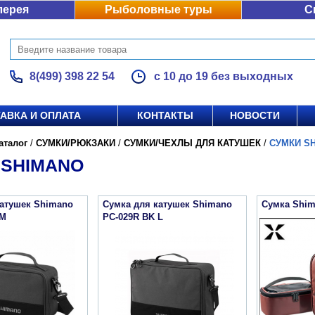
лерея
Рыболовные туры
С
8(499) 398 22 54
с 10 до 19 без выходных
АВКА И ОПЛАТА
КОНТАКТЫ
НОВОСТИ
аталог
/
СУМКИ/РЮКЗАКИ
/
СУМКИ/ЧЕХЛЫ ДЛЯ КАТУШЕК
/
СУМКИ S
 SHIMANO
катушек Shimano
Сумка для катушек Shimano
Сумка Shim
 M
PC-029R BK L