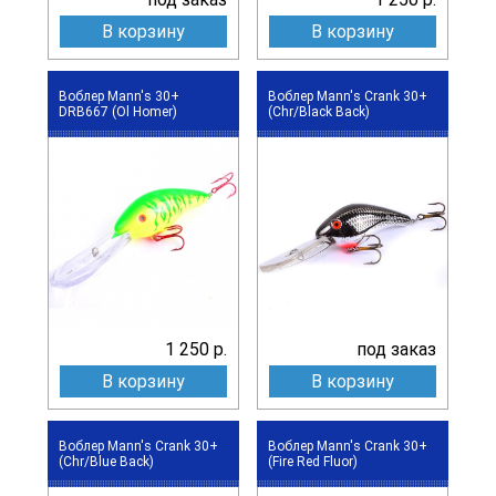
В корзину
В корзину
Воблер Mann's 30+
Воблер Mann's Crank 30+
DRB667 (Ol Homer)
(Chr/Black Back)
1 250 р.
под заказ
В корзину
В корзину
Воблер Mann's Crank 30+
Воблер Mann's Crank 30+
(Chr/Blue Back)
(Fire Red Fluor)