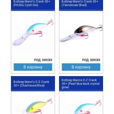
Воблер Mann's Crank 30+
Воблер Mann's Crank 30+
(Prl/Blu Cystl Glo)
(Tennessee Shad)
под заказ
под заказ
В корзину
В корзину
Воблер Manns E-Z Crank
Воблер Mann's E-Z Crank
30+ (Pearl blue back crystal
30+ (Chartreuse/Blue)
glow)