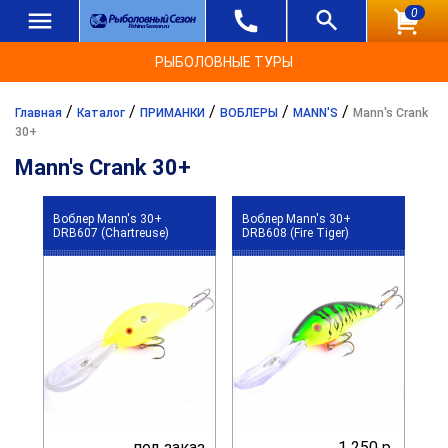
0
РЫБОЛОВНЫЕ ТУРЫ
/
/
/
/
/
Главная
Каталог
ПРИМАНКИ
ВОБЛЕРЫ
MANN'S
Mann's Crank
30+
Mann's Crank 30+
Воблер Mann's 30+
Воблер Mann's 30+
DRB607 (Chartreuse)
DRB608 (Fire Tiger)
под заказ
1 250 р.