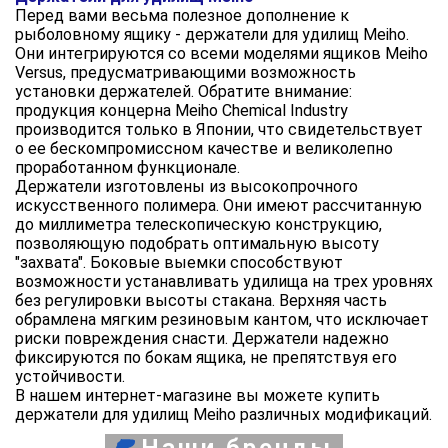
Перед вами весьма полезное дополнение к
рыболовному ящику - держатели для удилищ Meiho.
Они интегрируются со всеми моделями ящиков Meiho
Versus, предусматривающими возможность
установки держателей. Обратите внимание:
продукция концерна Meiho Chemical Industry
производится только в Японии, что свидетельствует
о ее бескомпромиссном качестве и великолепно
проработанном функционале.
Держатели изготовлены из высокопрочного
искусственного полимера. Они имеют рассчитанную
до миллиметра телескопическую конструкцию,
позволяющую подобрать оптимальную высоту
"захвата". Боковые выемки способствуют
возможности устанавливать удилища на трех уровнях
без регулировки высоты стакана. Верхняя часть
обрамлена мягким резиновым кантом, что исключает
риски повреждения снасти. Держатели надежно
фиксируются по бокам ящика, не препятствуя его
устойчивости.
В нашем интернет-магазине вы можете купить
держатели для удилищ Meiho различных модификаций.
Наши бренды