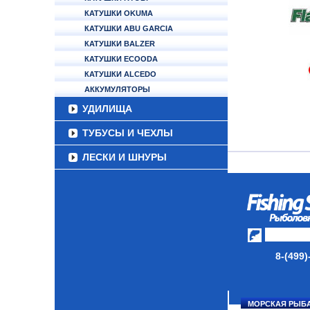
КАТУШКИ OKUMA
КАТУШКИ ABU GARCIA
КАТУШКИ BALZER
КАТУШКИ ECOODA
КАТУШКИ ALCEDO
АККУМУЛЯТОРЫ
УДИЛИЩА
ТУБУСЫ И ЧЕХЛЫ
ЛЕСКИ И ШНУРЫ
ПРИМАНКИ
ГРУЗА/ДЖИГ-ГОЛОВКИ
ФУРНИТУРА
НАБОРЫ РЫБОЛОВНЫХ
8-(499)
СНАСТЕЙ
ДАУНРИГГЕРЫ SCOTTY
МОРСКАЯ РЫБ