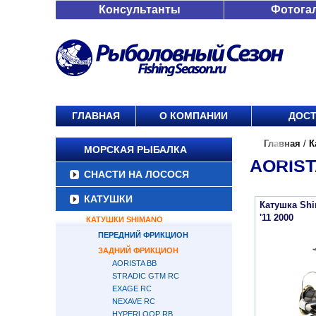
Консультанты
Фотога
ГЛАВНАЯ
О КОМПАНИИ
ДОСТ
Главная
/
К
МОРСКАЯ РЫБАЛКА
AORISTA
СНАСТИ НА ЛОСОСЯ
КАТУШКИ
Катушка Shi
'11 2000
КАТУШКИ SHIMANO
ПЕРЕДНИЙ ФРИКЦИОН
ЗАДНИЙ ФРИКЦИОН
AORISTA BB
STRADIC GTM RC
EXAGE RC
NEXAVE RC
HYPERLOOP RB