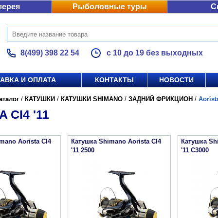
лерея
Рыболовные туры
С
8(499) 398 22 54
с 10 до 19 без выходных
АВКА И ОПЛАТА
КОНТАКТЫ
НОВОСТИ
аталог
/
КАТУШКИ
/
КАТУШКИ SHIMANO
/
ЗАДНИЙ ФРИКЦИОН
/
Aorist
 CI4 '11
mano Aorista CI4
Катушка Shimano Aorista CI4
Катушка Shi
'11 2500
'11 C3000