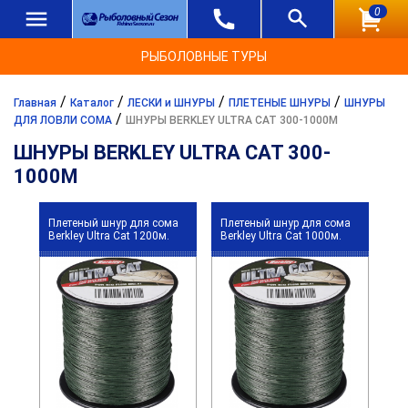
0
РЫБОЛОВНЫЕ ТУРЫ
/
/
/
/
Главная
Каталог
ЛЕСКИ и ШНУРЫ
ПЛЕТЕНЫЕ ШНУРЫ
ШНУРЫ
/
ДЛЯ ЛОВЛИ СОМА
ШНУРЫ BERKLEY ULTRA CAT 300-1000М
ШНУРЫ BERKLEY ULTRA CAT 300-
1000М
Плетеный шнур для сома
Плетеный шнур для сома
Berkley Ultra Cat 1200м.
Berkley Ultra Cat 1000м.