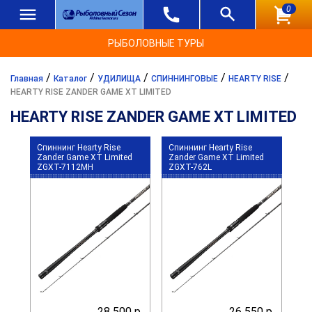
0
РЫБОЛОВНЫЕ ТУРЫ
/
/
/
/
/
Главная
Каталог
УДИЛИЩА
СПИННИНГОВЫЕ
HEARTY RISE
HEARTY RISE ZANDER GAME XT LIMITED
HEARTY RISE ZANDER GAME XT LIMITED
Спиннинг Hearty Rise
Спиннинг Hearty Rise
Zander Game XT Limited
Zander Game XT Limited
ZGXT-7112MH
ZGXT-762L
28 500 р.
26 550 р.