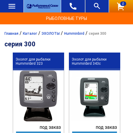
0
РЫБОЛОВНЫЕ ТУРЫ
/
/
/
/
Главная
Каталог
ЭХОЛОТЫ
Humminbird
серия 300
серия 300
Эхолот для рыбалки
Эхолот для рыбалки
Humminbird 323
Humminbird 343c
под заказ
под заказ