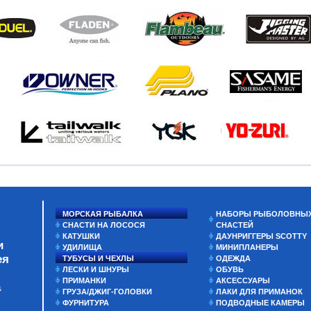
МОРСКАЯ РЫБАЛКА
НАБОРЫ РЫБОЛОВНЫ
СНАСТИ НА ЛОСОСЯ
СНАСТЕЙ
КАТУШКИ
ДАУНРИГГЕРЫ SCOTTY
и
УДИЛИЩА
МИНИПЛАНЕРЫ
ея
ТУБУСЫ И ЧЕХЛЫ
ОДЕЖДА
ЛЕСКИ И ШНУРЫ
ОБУВЬ
ПРИМАНКИ
АКСЕССУАРЫ
а
ГРУЗА/ДЖИГ-ГОЛОВКИ
ЛАКИ ДЛЯ ПРИМАНОК
ФУРНИТУРА
ПОДВОДНЫЕ КАМЕРЫ