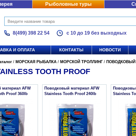
лерея
Рыболовные туры
С
8(499) 398 22 54
с 10 до 19 без выходных
АВКА И ОПЛАТА
КОНТАКТЫ
НОВОСТИ
аталог
/
МОРСКАЯ РЫБАЛКА
/
МОРСКОЙ ТРОЛЛИНГ
/
ПОВОДКОВЫЙ
AINLESS TOOTH PROOF
 материал AFW
Поводковый материал AFW
Поводковы
oth Proof 360lb
Stainless Tooth Proof 240lb
Stainless To