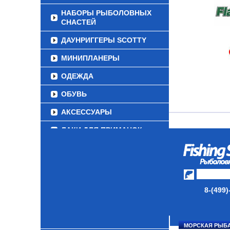
НАБОРЫ РЫБОЛОВНЫХ
СНАСТЕЙ
ДАУНРИГГЕРЫ SCOTTY
МИНИПЛАНЕРЫ
ОДЕЖДА
ОБУВЬ
АКСЕССУАРЫ
ЛАКИ ДЛЯ ПРИМАНОК
ПОДВОДНЫЕ КАМЕРЫ
ЭХОЛОТЫ
ЗИМНЯЯ РЫБАЛКА
8-(499)
СУМКИ/РЮКЗАКИ
ЯЩИКИ/КОРОБКИ
МОРСКАЯ РЫБ