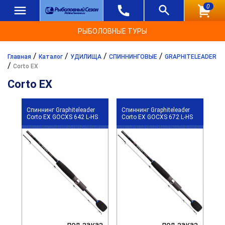
0
РЫБОЛОВНЫЕ ТУРЫ
/
/
/
/
Главная
Каталог
УДИЛИЩА
СПИННИНГОВЫЕ
GRAPHITELEADER
/
Corto EX
Corto EX
Спиннинг Graphiteleader
Спиннинг Graphiteleader
Corto EX GOCXS 642 L-HS
Corto EX GOCXS 672 L-HS
под заказ
под заказ