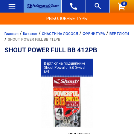
0
РЫБОЛОВНЫЕ ТУРЫ
/
/
/
/
Главная
Каталог
СНАСТИ НА ЛОСОСЯ
ФУРНИТУРА
ВЕРТЛЮГИ
/
SHOUT POWER FULL BB 412PB
SHOUT POWER FULL BB 412PB
Вертлюг на подшипнике
Shout Powerful BB Swivel
№1
под заказ