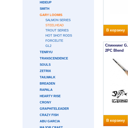
HIDEUP
SMITH
GARY LOOMIS
SALMON SERIES
STEELHEAD
В корзину
TROUT SERIES
HOT SHOT RODS
FORCELITE
Спиннинг G
GL2
2PC Blend
TENRYU
TRANSCENDENCE
SOULS
ZETRIX
TAILWALK
BREADEN
RAPALA
HEARTY RISE
CRONY
GRAPHITELEADER
CRAZY FISH
В корзину
ABU GARCIA
MAJOR CRAFT