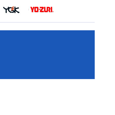
КА
И
И
ИЕ