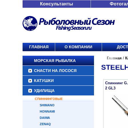
Консультанты
Фотога
ГЛАВНАЯ
О КОМПАНИИ
ДОСТ
Главная
/
К
МОРСКАЯ РЫБАЛКА
STEEL
СНАСТИ НА ЛОСОСЯ
КАТУШКИ
Спиннинг G
2 GL3
УДИЛИЩА
СПИННИНГОВЫЕ
SHIMANO
HONNAMI
DAIWA
ZENAQ