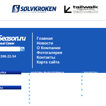
Главная
Новости
О Компании
Фотогалерея
-398-22-54
Контакты
Карта сайта
АЛКА
НАБОРЫ РЫБОЛОВНЫХ
ЭХОЛОТЫ
СОСЯ
СНАСТЕЙ
ЗИМНЯЯ РЫБАЛ
ДАУНРИГГЕРЫ SCOTTY
СУМКИ/РЮКЗАК
МИНИПЛАНЕРЫ
ЯЩИКИ/КОРОБК
ЛЫ
ОДЕЖДА
ИЗОТЕРМИЧЕСК
Ы
ОБУВЬ
КОНТЕЙНЕРЫ
АКСЕССУАРЫ
ОЧКИ
ОЛОВКИ
ЛАКИ ДЛЯ ПРИМАНОК
ПОДВОДНЫЕ КАМЕРЫ