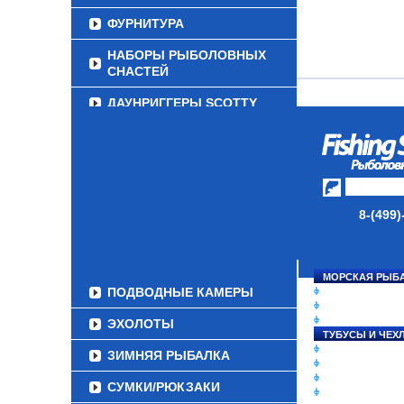
ФУРНИТУРА
НАБОРЫ РЫБОЛОВНЫХ
СНАСТЕЙ
ДАУНРИГГЕРЫ SCOTTY
МИНИПЛАНЕРЫ
ОДЕЖДА
ОБУВЬ
8-(499)
АКСЕССУАРЫ
ЛАКИ ДЛЯ ПРИМАНОК
МОРСКАЯ РЫБ
ПОДВОДНЫЕ КАМЕРЫ
СНАСТИ НА ЛО
КАТУШКИ
УДИЛИЩА
ЭХОЛОТЫ
ТУБУСЫ И ЧЕХ
ЛЕСКИ И ШНУР
ЗИМНЯЯ РЫБАЛКА
ПРИМАНКИ
ГРУЗА/ДЖИГ-Г
СУМКИ/РЮКЗАКИ
ФУРНИТУРА