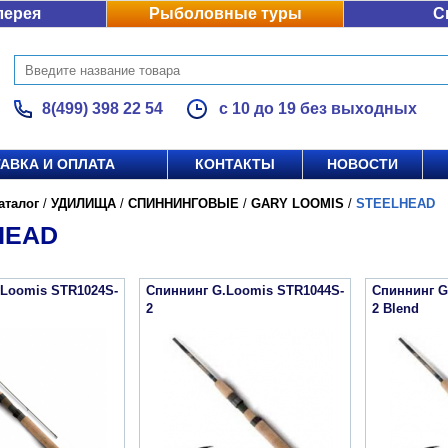
лерея
Рыболовные туры
С
8(499) 398 22 54
с 10 до 19 без выходных
АВКА И ОПЛАТА
КОНТАКТЫ
НОВОСТИ
аталог
/
УДИЛИЩА
/
СПИННИНГОВЫЕ
/
GARY LOOMIS
/
STEELHEAD
HEAD
.Loomis STR1024S-
Спиннинг G.Loomis STR1044S-
Спиннинг G
2
2 Blend