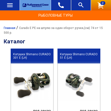
0
РЫБОЛОВНЫЕ ТУРЫ
/
Главная
Curado E PE на шпулю за один оборот ручки,(см) 74 от 15
500 р.
Каталог
Катушка Shimano CURADO
Катушка Shimano CURADO
301 E (LH)
51 E (LH)
под заказ
под заказ