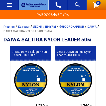
0
РЫБОЛОВНЫЕ ТУРЫ
/
/
/
/
/
Главная
Каталог
ЛЕСКИ и ШНУРЫ
ФЛЮОРОКАРБОН
DAIWA
DAIWA SALTIGA NYLON LEADER 50м
DAIWA SALTIGA NYLON LEADER 50м
Леска Daiwa Saltiga Nylon
Леска Daiwa Saltiga Nylon
Leader 50м 100lb
Leader 50м 130lb
1 760 р.
1 760 р.