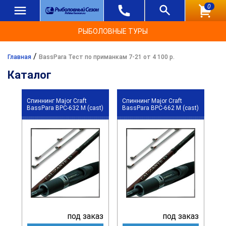
0
РЫБОЛОВНЫЕ ТУРЫ
/
Главная
BassPara Тест по приманкам 7-21 от 4 100 р.
Каталог
Спиннинг Major Craft
Спиннинг Major Craft
BassPara BPC-632 M (cast)
BassPara BPC-662 M (cast)
под заказ
под заказ