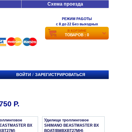
Схема проезда
РЕЖИМ РАБОТЫ
c 8 до 22 Без выходных
В КОРЗИНЕ
ТОВАРОВ : 0
ВОЙТИ
ЗАРЕГИСТРИРОВАТЬСЯ
/
50 Р.
оллинговое
Удилище троллинговое
BEASTMASTER BX
SHIMANO BEASTMASTER BX
XBT27M)
BOAT(BMBXBT27MH)