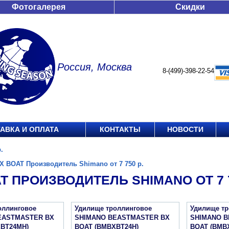
Фотогалерея
Скидки
Россия, Москва
8-(499)-398-22-54
АВКА И ОПЛАТА
КОНТАКТЫ
НОВОСТИ
.
X BOAT Производитель Shimano от 7 750 р.
T ПРОИЗВОДИТЕЛЬ SHIMANO ОТ 7 7
оллинговое
Удилище троллинговое
Удилище тр
EASTMASTER BX
SHIMANO BEASTMASTER BX
SHIMANO 
BT24MH)
BOAT (BMBXBT24H)
BOAT (BMB