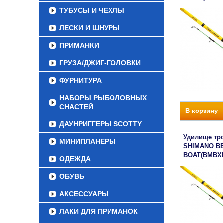
ТУБУСЫ И ЧЕХЛЫ
ЛЕСКИ И ШНУРЫ
ПРИМАНКИ
ГРУЗА/ДЖИГ-ГОЛОВКИ
ФУРНИТУРА
НАБОРЫ РЫБОЛОВНЫХ
СНАСТЕЙ
В корзину
ДАУНРИГГЕРЫ SCOTTY
Удилище тр
МИНИПЛАНЕРЫ
SHIMANO B
BOAT(BMBX
ОДЕЖДА
ОБУВЬ
АКСЕССУАРЫ
ЛАКИ ДЛЯ ПРИМАНОК