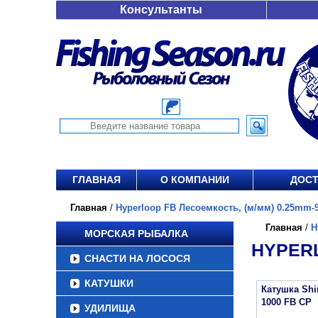
Консультанты
ГЛАВНАЯ
О КОМПАНИИ
ДОСТ
Главная
/
Hyperloop FB Лесоемкость, (м/мм) 0.25mm-9
Главная
/
H
МОРСКАЯ РЫБАЛКА
HYPERL
СНАСТИ НА ЛОСОСЯ
КАТУШКИ
Катушка Sh
1000 FB CP
УДИЛИЩА